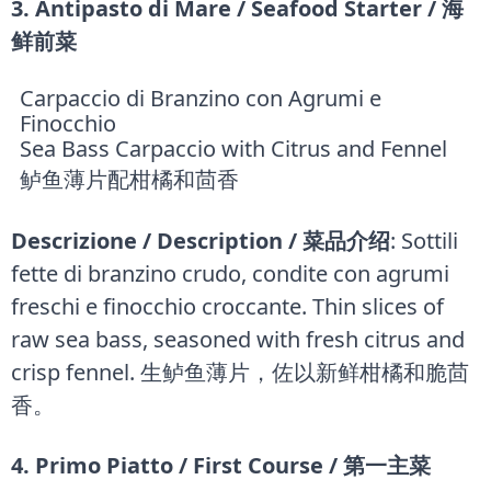
3. Antipasto di Mare / Seafood Starter / 海
鲜前菜
Carpaccio di Branzino con Agrumi e
Finocchio
Sea Bass Carpaccio with Citrus and Fennel
鲈鱼薄片配柑橘和茴香
Descrizione / Description / 菜品介绍
: Sottili
fette di branzino crudo, condite con agrumi
freschi e finocchio croccante. Thin slices of
raw sea bass, seasoned with fresh citrus and
crisp fennel. 生鲈鱼薄片，佐以新鲜柑橘和脆茴
香。
4. Primo Piatto / First Course / 第一主菜