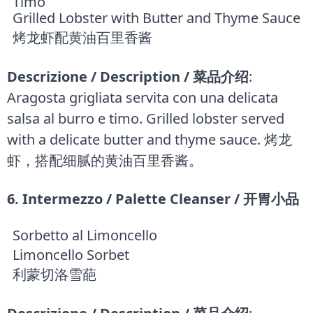
Timo
Grilled Lobster with Butter and Thyme Sauce
烤龙虾配黄油百里香酱
Descrizione / Description / 菜品介绍
:
Aragosta grigliata servita con una delicata
salsa al burro e timo. Grilled lobster served
with a delicate butter and thyme sauce. 烤龙
虾，搭配细腻的黄油百里香酱。
6. Intermezzo / Palette Cleanser / 开胃小品
Sorbetto al Limoncello
Limoncello Sorbet
利蒙切洛雪葩