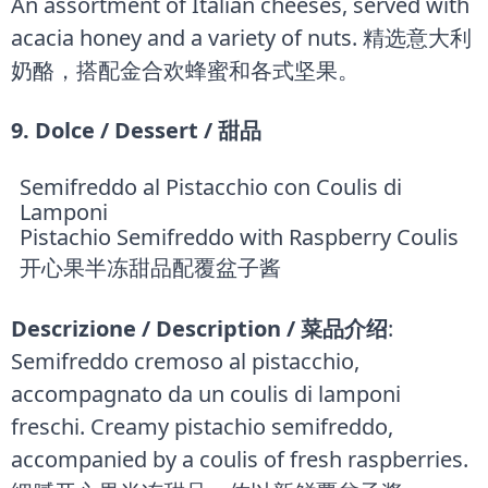
An assortment of Italian cheeses, served with
acacia honey and a variety of nuts. 精选意大利
奶酪，搭配金合欢蜂蜜和各式坚果。
9. Dolce / Dessert / 甜品
Semifreddo al Pistacchio con Coulis di
Lamponi
Pistachio Semifreddo with Raspberry Coulis
开心果半冻甜品配覆盆子酱
Descrizione / Description / 菜品介绍
:
Semifreddo cremoso al pistacchio,
accompagnato da un coulis di lamponi
freschi. Creamy pistachio semifreddo,
accompanied by a coulis of fresh raspberries.