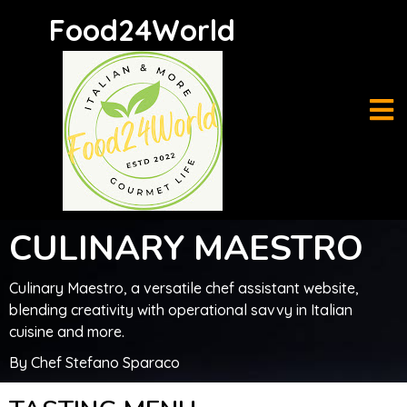
Food24World
C
U
LINARY MAESTRO
C
u
l
in
ary Maestro, a versatile chef assistant website,
blending creativity with operational savvy in Italian
cuisine and more.
By Chef Stefano Sparaco