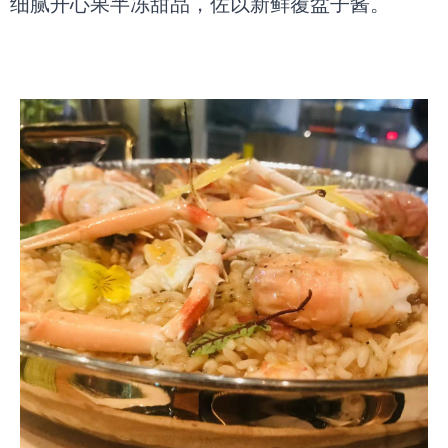
细腻开心果半冻甜品，佐以新鲜覆盆子酱。