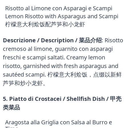
Risotto al Limone con Asparagi e Scampi
Lemon Risotto with Asparagus and Scampi
柠檬意大利烩饭配芦笋和小龙虾
Descrizione / Description / 菜品介绍
: Risotto
cremoso al limone, guarnito con asparagi
freschi e scampi saltati. Creamy lemon
risotto, garnished with fresh asparagus and
sautéed scampi. 柠檬意大利烩饭，点缀以新鲜
芦笋和炒小龙虾。
5. Piatto di Crostacei / Shellfish Dish / 甲壳
类菜品
Aragosta alla Griglia con Salsa al Burro e