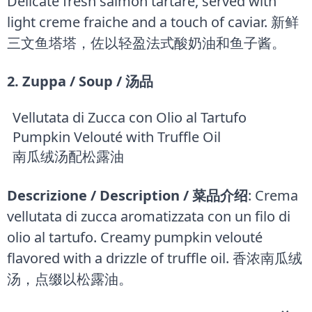
Delicate fresh salmon tartare, served with
light creme fraiche and a touch of caviar. 新鲜
三文鱼塔塔，佐以轻盈法式酸奶油和鱼子酱。
2. Zuppa / Soup / 汤品
Vellutata di Zucca con Olio al Tartufo
Pumpkin Velouté with Truffle Oil
南瓜绒汤配松露油
Descrizione / Description / 菜品介绍
: Crema
vellutata di zucca aromatizzata con un filo di
olio al tartufo. Creamy pumpkin velouté
flavored with a drizzle of truffle oil. 香浓南瓜绒
汤，点缀以松露油。