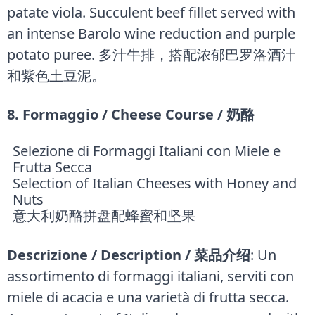
patate viola. Succulent beef fillet served with
an intense Barolo wine reduction and purple
potato puree. 多汁牛排，搭配浓郁巴罗洛酒汁
和紫色土豆泥。
8. Formaggio / Cheese Course / 奶酪
Selezione di Formaggi Italiani con Miele e
Frutta Secca
Selection of Italian Cheeses with Honey and
Nuts
意大利奶酪拼盘配蜂蜜和坚果
Descrizione / Description / 菜品介绍
: Un
assortimento di formaggi italiani, serviti con
miele di acacia e una varietà di frutta secca.