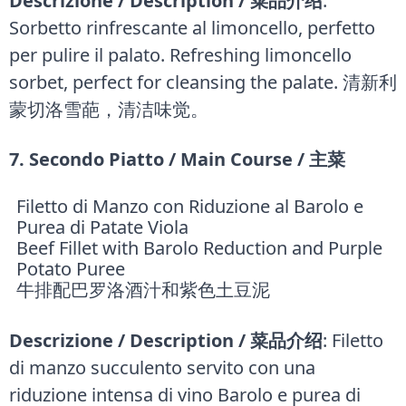
Descrizione / Description / 菜品介绍
:
Sorbetto rinfrescante al limoncello, perfetto
per pulire il palato. Refreshing limoncello
sorbet, perfect for cleansing the palate. 清新利
蒙切洛雪葩，清洁味觉。
7. Secondo Piatto / Main Course / 主菜
Filetto di Manzo con Riduzione al Barolo e
Purea di Patate Viola
Beef Fillet with Barolo Reduction and Purple
Potato Puree
牛排配巴罗洛酒汁和紫色土豆泥
Descrizione / Description / 菜品介绍
: Filetto
di manzo succulento servito con una
riduzione intensa di vino Barolo e purea di